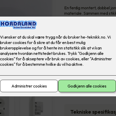
En ferdig montert, dobbel jo
materiale. Sammen med stikko
opp til 25W i begge C-uttake
barnevern i fargebestandigm
Farge
2,375
,-
Antall
-
Tekniske spesifika