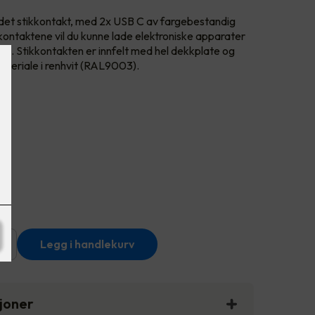
rdet stikkontakt, med 2x USB C av fargebestandig
ntaktene vil du kunne lade elektroniske apparater
ne. Stikkontakten er innfelt med hel dekkplate og
ateriale i renhvit (RAL9003).
+
Legg i handlekurv
sjoner