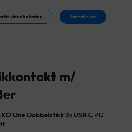
ratis videobefaring
Kontakt oss
ikkontakt m/
der
ELKO One Dobbelstikk 2x USB C PD
it