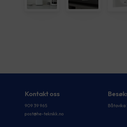
Kontakt oss
Besøk
909 39 965
Båtavika
post@he-teknikk.no