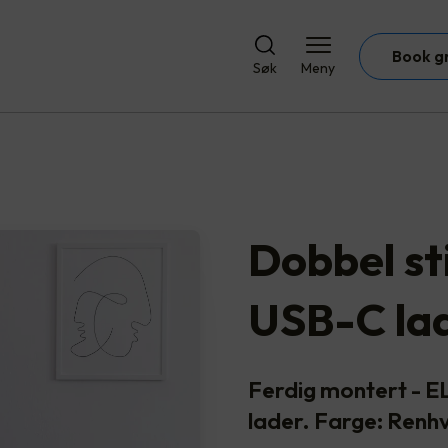
Book g
Søk
Meny
Dobbel st
USB-C la
Ferdig montert - 
lader. Farge: Renhv