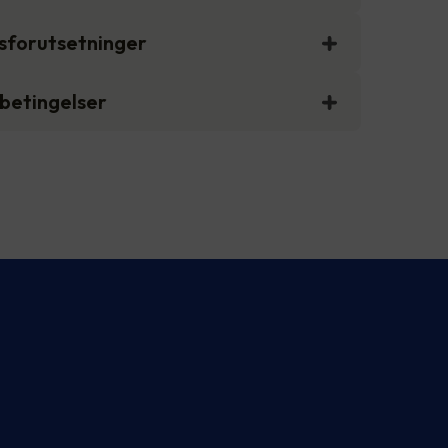
gsforutsetninger
sbetingelser