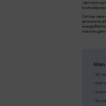
I det store og
kostnadsbespa
Det kan være e
lønnsomme, båd
energieffektiv
man kan gjøre f
Man 
• SD-an
• KNX 
• Smart
• En ov