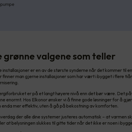
epumpe
e grønne valgene som teller
 installasjoner er en av de største synderne når det kommer til en
 finner man gjerne installasjoner som har vært i bygget i flere tiå
rnisering.
ergiforbruket er på et langt høyere nivå enn det bør være. Det på
ne enormt. Hos Elkonor ønsker vi å finne gode løsninger for å gjø
 enda mer effektiv, uten å gå på bekostning av komforten.
hverdag der alle dine systemer justeres automatisk – at varmen sk
ler at belysningen slukkes til gitte tider når det ikke er noen i bygg