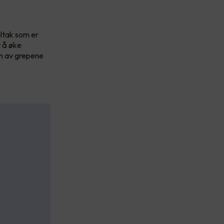
iltak som er
r å øke
en av grepene