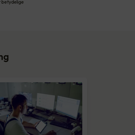
r betydelige
ing