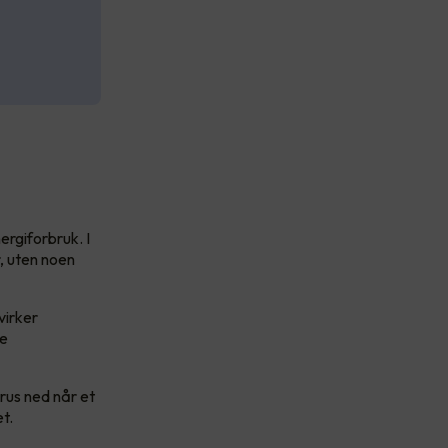
ergiforbruk. I
r, uten noen
virker
re
rus ned når et
et.