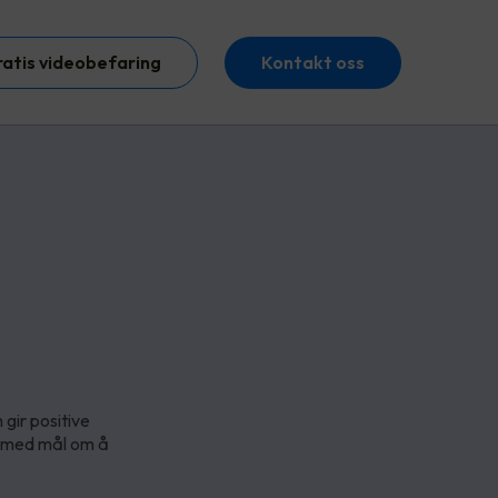
ratis videobefaring
Kontakt oss
m gir positive
r, med mål om å