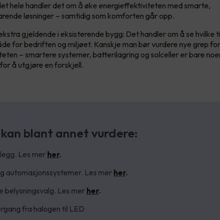
 det hele handler det om å øke energieffektiviteten med smarte,
rende løsninger – samtidig som komforten går opp.
kstra gjeldende i eksisterende bygg: Det handler om å se hvilke t
e for bedriften og miljøet. Kanskje man bør vurdere nye grep fo
iteten – smartere systemer, batterilagring og solceller er bare no
or å utgjøre en forskjell.
kan blant annet vurdere:
legg. Les mer
her
.
og automasjonssystemer. Les mer
her
.
e belysningsvalg. Les mer
her
.
ergang fra halogen til LED