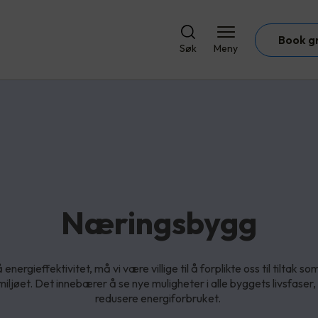
Book g
Søk
Meny
Næringsbygg
nergieffektivitet, må vi være villige til å forplikte oss til tiltak so
miljøet. Det innebærer å se nye muligheter i alle byggets livsfase
redusere energiforbruket.