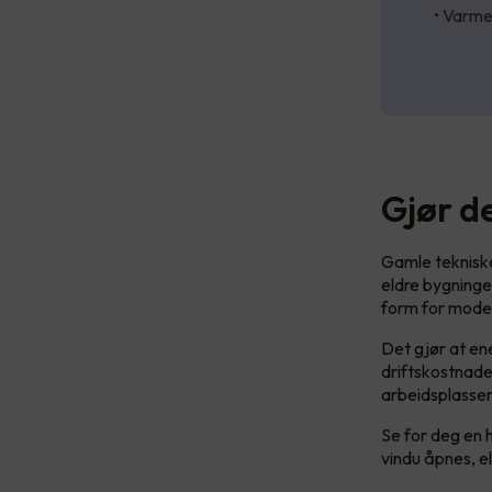
• Varm
Gjør d
Gamle tekniske
eldre bygninger
form for mode
Det gjør at en
driftskostnade
arbeidsplassen
Se for deg en 
vindu åpnes, el