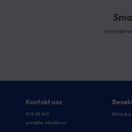
Smar
Ta kontakt med
Kontakt oss
Besøk
909 39 965
Båtavika
post@he-teknikk.no