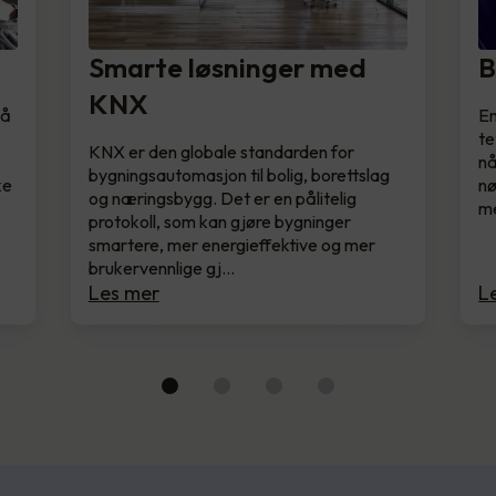
Smarte løsninger med
B
KNX
 å
En
te
KNX er den globale standarden for
nå
bygningsautomasjon til bolig, borettslag
ke
nø
og næringsbygg. Det er en pålitelig
me
protokoll, som kan gjøre bygninger
smartere, mer energieffektive og mer
brukervennlige gj…
Les mer
L