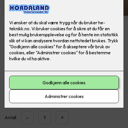
Spike veggarmatur - grafitt
Lekker utebelysning fra SG Armaturen. Ferdig
montert, utskifting av lampe.
Moderne LED veggarmatur med opp- og nedlys for
utendørs montering.
3,890
,-
Antall
-
+