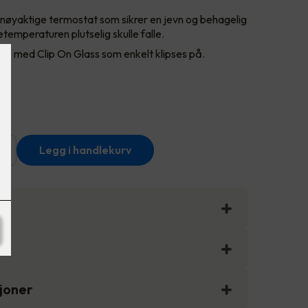
øyaktige termostat som sikrer en jevn og behagelig
temperaturen plutselig skulle falle.
s med Clip On Glass som enkelt klipses på.
+
Legg i handlekurv
sjoner