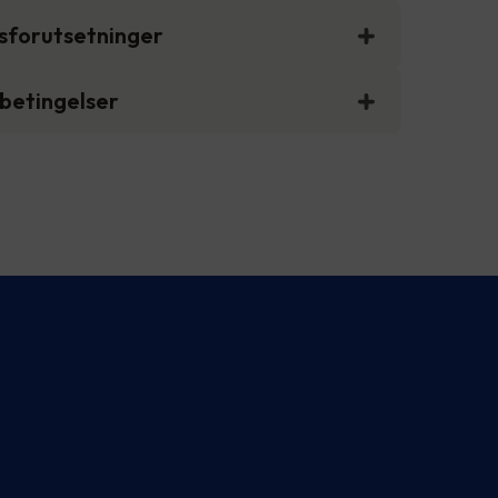
gsforutsetninger
sbetingelser