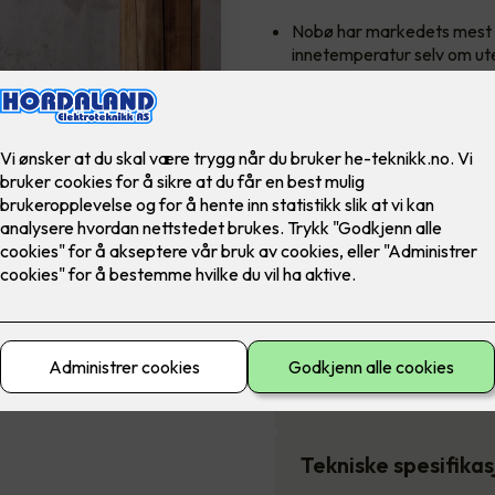
Nobø har markedets mest n
innetemperatur selv om ute
Panelovnen kan oppgradere
3,790
,-
Antall
-
Pakkens innhold
Beskrivelse
Tekniske spesifika