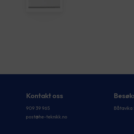
Kontakt oss
Besøk
909 39 965
Båtavika
post@he-teknikk.no