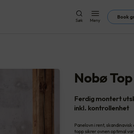
Book g
Søk
Meny
Nobø Top
Ferdig montert uts
inkl. kontrollenhet
Panelovn i rent, skandinavisk 
topp sikrer ovnen optimal va