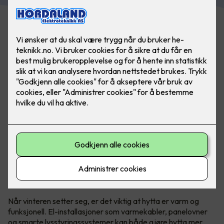
Det er sent fredag kveld etter en lang uke på jobb. Hva er
vel da bedre enn å komme frem til ferdig oppvarmet
hytte?
Økt komfort med riktig elektrisk
installasjon
Når vinteren setter seg, er det viktig at hytta er varm og
funksjonell. El-installasjoner som varmekabler, panelovner
og smarte lysstyringssystemer kan både gjøre hytta mer