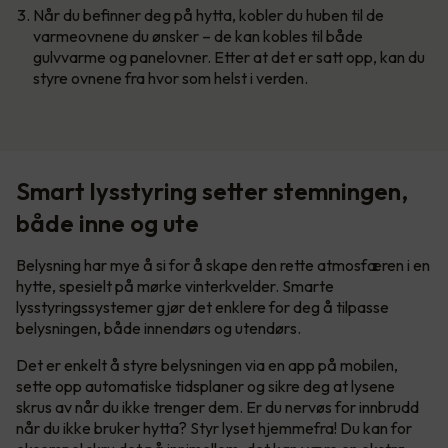
Når du befinner deg på hytta, kobler du huben til de
varmeovnene du ønsker – de kan kobles til både
gulvvarme og panelovner. Etter at det er satt opp, kan du
styre ovnene fra hvor som helst i verden.
Smart lysstyring setter stemningen,
både inne og ute
Belysning har mye å si for å skape den rette atmosfæren i en
hytte, spesielt på mørke vinterkvelder. Smarte
lysstyringssystemer gjør det enklere for deg å tilpasse
belysningen, både innendørs og utendørs.
Det er enkelt å styre belysningen via en app på mobilen,
sette opp automatiske tidsplaner og sikre deg at lysene
skrus av når du ikke trenger dem. Er du nervøs for innbrudd
når du ikke bruker hytta? Styr lyset hjemmefra! Du kan for