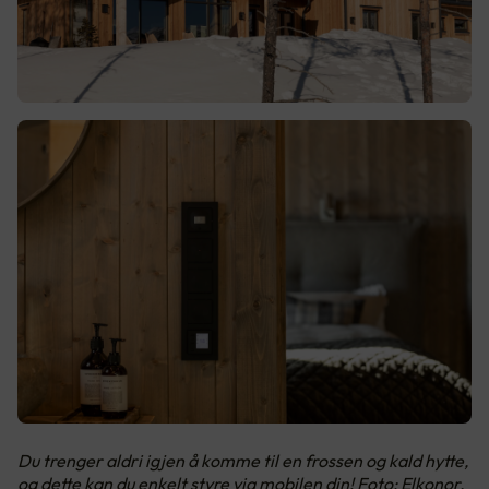
Du trenger aldri igjen å komme til en frossen og kald hytte,
og dette kan du enkelt styre via mobilen din! Foto: Elkonor,