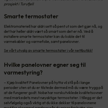
prosjekt i Turufjell
Smarte termostater
Elektromateriell har aldri sett så pent ut som det gjør nå, og
det har heller aldri vært så smart som det er nå. Ved å
installere smarte termostater kan du koble det til
varmekabler og varmefolie, samt panelovner.
Se vårt utvalg av smarte termostater i vår nettbutikk!
Hvilke panelovner egner seg til
varmestyring?
– Kjøp kvalitet! Panelovner på hytta vil stå på i lange
perioder uten at du er tilstede dermed må du være trygg på
at de fungerer godt. Nobø har norskutviklede kvalitetsovner
med markedets mest nøyaktige termostater. I tillegg er det
selvfølgelig også viktig at du ikke dekker til panelovnene
med for eksempel gardiner når du reiser fra hytta, sier