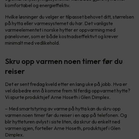
komfortabel og energieffektiv.
Hvilke løsninger du velger er tilpasset behovet ditt, størrelsen
på hytta eller varmesystemet du har. Det vanligste
varmeelementet i norske hytter er oppvarming med
panelovner, som er både kostnadseffektivt og krever
minimalt med vedlikehold.
Skru opp varmen noen timer før du
reiser
Det er sent fredag kveld etter en lang uke på jobb. Hva er
vel da bedre enn å komme frem til ferdig oppvarmet hytte?
Vi spurte produktsjef Arne Hoseth i Glen Dimplex.
– Med smartstyring av varme på hytta kan du skru opp
varmen noen timer før du reiser i en app på telefonen. Og
blir hytteturen avlyst i siste liten, da skrur du enkelt ned
varmen igjen, forteller Arne Hoseth, produktsjef i Glen
Dimplex.