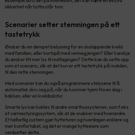
eksempel skru det på innimellom, det kan være en ekstra
sikkerhet når hytta står tom.
Scenarier setter stemningen på ett
tastetrykk
Ønsker du en dempet belysning for en avslappende kveld
med familien, eller kortspill med vennegjengen? Eller kanskje
du ønsker litt mer lys til matlagingen? Dette kan du sette opp
som et scenario, slik at det kun er ett tastetrykk på mobilen,
til den rette stemningen.
Med scenarier kan du også programmere utelysene til å
automatisk skru seg på, når du kommer hjem fra en dag i
bakken, eller en kveldsskitur.
Smarte lys kan kobles til andre smarthussystemer, som f.eks.
et varmestyringssystem, slik at de snakker med hverandre.
Et helhetlig system gjør hytteturen og hverdagen enklere og
mer komfortabel, og det er mange hytteeiere som
verdsetter dette.