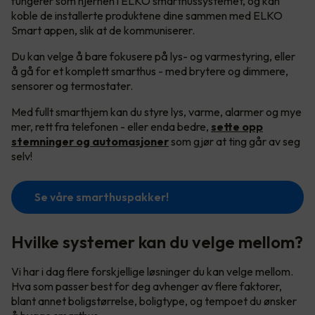
fungerer som hjernen i ELKO smarthussystemet, og kan
koble de installerte produktene dine sammen med ELKO
Smart appen, slik at de kommuniserer.
Du kan velge å bare fokusere på lys- og varmestyring, eller
å gå for et komplett smarthus - med brytere og dimmere,
sensorer og termostater.
Med fullt smarthjem kan du styre lys, varme, alarmer og mye
mer, rett fra telefonen - eller enda bedre,
sette opp
stemninger og automasjoner
som gjør at ting går av seg
selv!
Se våre smarthuspakker!
Hvilke systemer kan du velge mellom?
Vi har i dag flere forskjellige løsninger du kan velge mellom.
Hva som passer best for deg avhenger av flere faktorer,
blant annet boligstørrelse, boligtype, og tempoet du ønsker