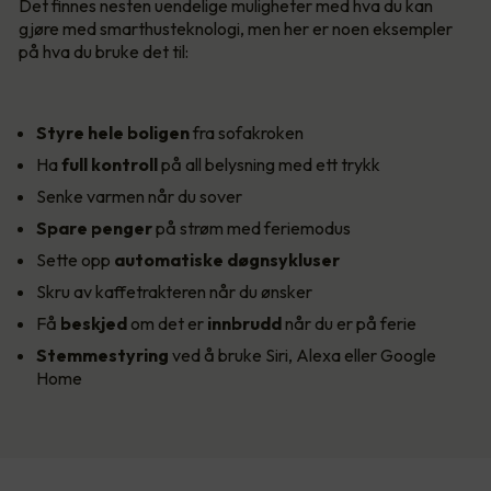
Det finnes nesten uendelige muligheter med hva du kan
gjøre med smarthusteknologi, men her er noen eksempler
på hva du bruke det til:
Styre hele boligen
fra sofakroken
Ha
full kontroll
på all belysning med ett trykk
Senke varmen når du sover
Spare penger
på strøm med feriemodus
Sette opp
automatiske døgnsykluser
Skru av kaffetrakteren når du ønsker
Få
beskjed
om det er
innbrudd
når du er på ferie
Stemmestyring
ved å bruke Siri, Alexa eller Google
Home