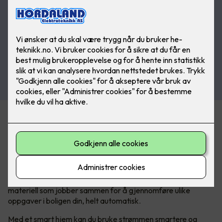
Hva er egentlig et smarthus?
I vår hektiske hverdag søker vi stadig etter måter å gjøre
livet enklere, mer behagelig og mer tilpasset våre individuelle
behov. Det er her smarthusteknologi kommer inn.
Kort forklart
består et smarthus av elektronikk og el-
materiell som jobber sammen for å gjennomføre ulike
oppgaver i boligen din, helt automatisk.
Med et smart hjem kan du bruke strømmen smartere og