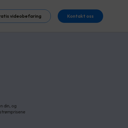
ratis videobefaring
Kontakt oss
n din, og
 strømprisene