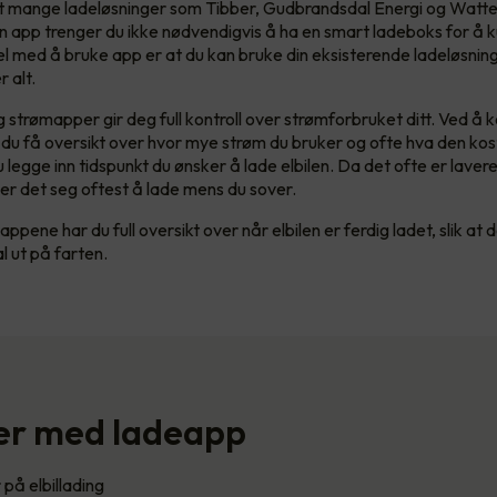
et mange ladeløsninger som Tibber, Gudbrandsdal Energi og Watte
l en app trenger du ikke nødvendigvis å ha en smart ladeboks for å 
el med å bruke app er at du kan bruke din eksisterende ladeløsning
 alt.
 strømapper gir deg full kontroll over strømforbruket ditt. Ved å kob
n du få oversikt over hvor mye strøm du bruker og ofte hva den ko
 legge inn tidspunkt du ønsker å lade elbilen. Da det ofte er laver
er det seg oftest å lade mens du sover.
appene har du full oversikt over når elbilen er ferdig ladet, slik at de
l ut på farten.
er med ladeapp
på elbillading