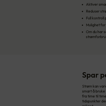
Aktiver sma
Reduser str
Full kontroll
Mulighet for
Om du har sol
strømforbru
Spar p
Strøm kan varie
smart å bruke 
fra time til ti
tidspunkter der
miljøet.