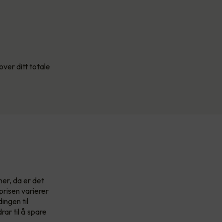
over ditt totale
ner, da er det
prisen varierer
ingen til
rar til å spare