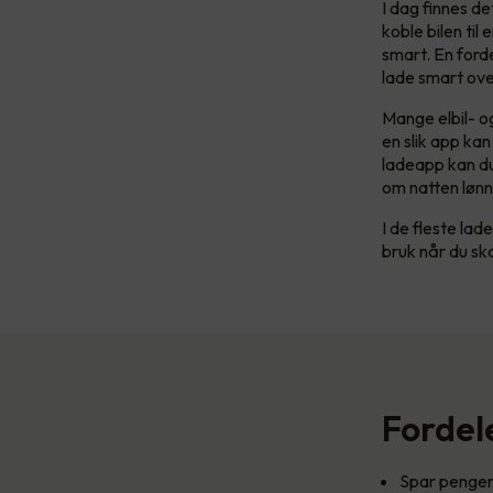
I dag finnes d
koble bilen ti
smart. En ford
lade smart over
Mange elbil- og
en slik app ka
ladeapp kan du
om natten lønn
I de fleste lade
bruk når du ska
Fordel
Spar penger 