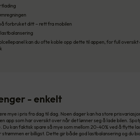
rtlading
ømregningen
 på forbruket ditt – rett fra mobilen
 lastbalansering
cellepanel kan du ofte koble opp dette til appen, for full oversikt 
k
enger - enkelt
re mye i pris fra dag til dag. Noen dager kan ha store prisvariasjo
en app som har oversikt over når det lønner seg å lade bilen. Spot
me. Du kan faktisk spare så mye som mellom 20-40% ved å flytte lad
 strømmen er billigst. Dette gir både god lastbalansering og du bid