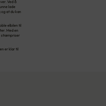
ver. Ved å
kunne lade
 og at du kan
le elbilen til
ster. Med en
e strømpriser
n er klar til