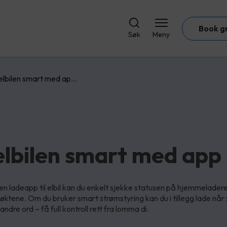
Book g
Søk
Meny
elbilen smart med ap…
elbilen smart med app
en ladeapp til elbil kan du enkelt sjekke statusen på hjemmeladere
øktene. Om du bruker smart strømstyring kan du i tillegg lade når
 andre ord – få full kontroll rett fra lomma di.